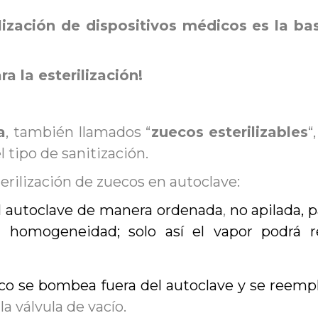
ilización de dispositivos médicos es la b
a la esterilización!
a
, también llamados “
zuecos esterilizables
“
l tipo de sanitización.
terilización de zuecos en autoclave:
l autoclave de manera ordenada
,
no apilada, 
n
homogeneidad; solo así el vapor podrá re
rico se bombea fuera del autoclave y se reemp
 la válvula de vacío.