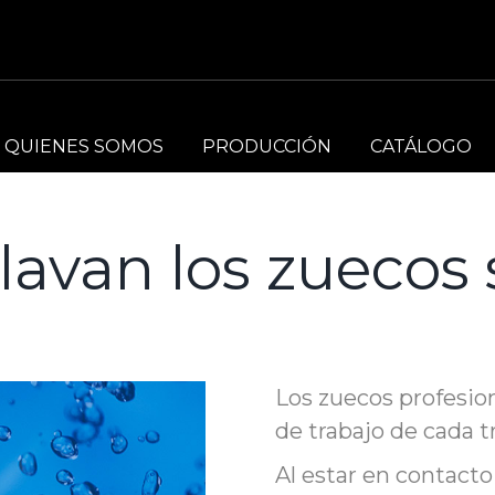
QUIENES SOMOS
PRODUCCIÓN
CATÁLOGO
avan los zuecos 
Los zuecos profesio
de trabajo de cada t
Al estar en contacto