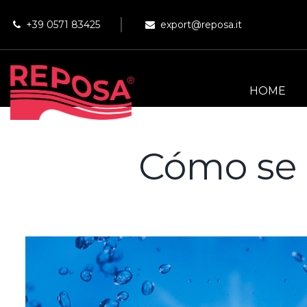
+39 0571 83425
export@reposa.it
HOME
Cómo se l