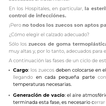
En los Hospitales, en particular,
la ester
control de infecciónes.
¡Pero
no todos los zuecos son aptos par
¿Cómo elegir el calzado adecuado?
Sólo los
zuecos de goma termoplástic
muy altas y, por lo tanto, adecuados para e
A continuación las fases de un ciclo de es
Cargo
:
los zuecos
deben colocarse en e
llegando
en cada pequeña parte
co
temperaturas necesarias.
Generación de vacío
: el aire atmosfé
terminada esta fase, es necesario c
errar