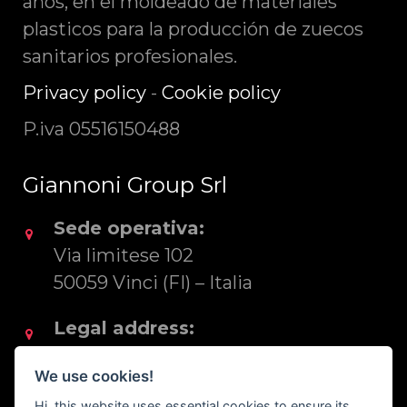
años, en el moldeado de materiales
plasticos para la producción de zuecos
sanitarios profesionales.
Privacy policy
-
Cookie policy
P.iva 05516150488
Giannoni Group Srl
Sede operativa:
Via limitese 102
50059 Vinci (FI) – Italia
Legal address:
Via S. Rocco 22
We use cookies!
50053 Empoli (FI) – Italia
Hi, this website uses essential cookies to ensure its