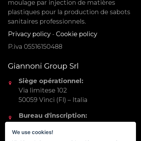
moulage par injection de matières
plastiques pour la production de sabots
sanitaires professionnels.
Privacy policy
-
Cookie policy
P.iva 05516150488
Giannoni Group Srl
Siège opérationnel:
Via limitese 102
50059 Vinci (FI) – Italia
Bureau d'inscription:
Via S. Rocco 22
We use cookies!
50053 Empoli (FI) – Italia