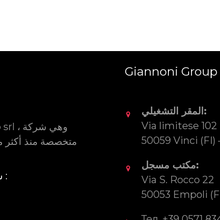
Giannoni Group 
المقر التشغيلي:
Via limitese 102
50059 Vinci (FI) –
مكتب مسجل:
سياسة ملفات تعريف الارتباط :
س
Via S. Rocco 22
50053 Empoli (FI)
Тел. +39 0571 83