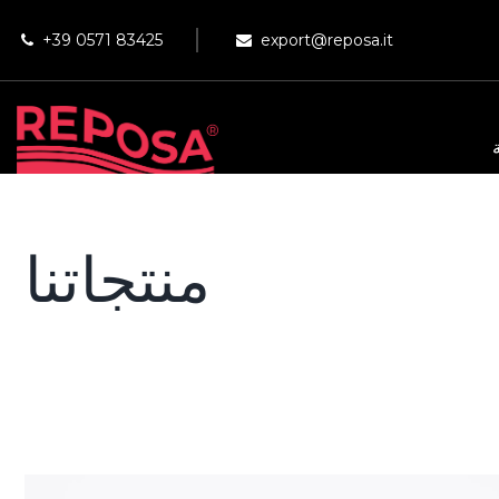
+39 0571 83425
export@reposa.it
منتجاتنا